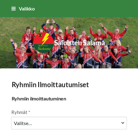
Siirry
Valikko
sivun
sisältöön
Saloisten Salama
Ryhmiin Ilmoittautumiset
Ryhmiin ilmoittautuminen
Ryhmät
*