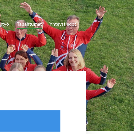
istyö
Tapahtumat
Yhteystiedot