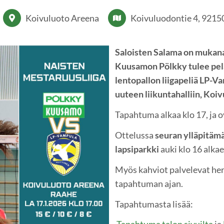
Koivuluoto Areena
Koivuluodontie 4, 9215
Saloisten Salama on mukana
Kuusamon Pölkky tulee pe
lentopallon liigapeliä LP-
uuteen liikuntahalliin, Koi
Tapahtuma alkaa klo 17, ja o
Ottelussa
seuran ylläpitämä
lapsiparkki
auki klo 16 alkae
Myös kahviot palvelevat he
tapahtuman ajan.
Tapahtumasta lisää: