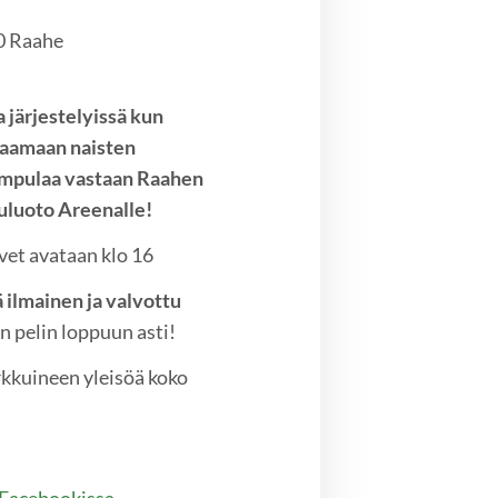
0 Raahe
 järjestelyissä kun
laamaan naisten
Vampulaa vastaan Raahen
vuluoto Areenalle!
vet avataan klo 16
 ilmainen ja valvottu
n pelin loppuun asti!
rkkuineen yleisöä koko