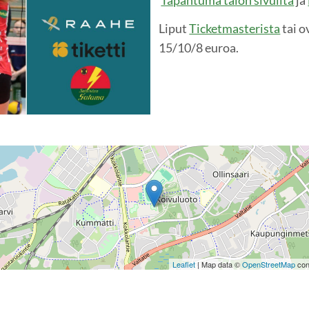
Tapahtuma talon sivuilta
ja
Liput
Ticketmasterista
tai o
15/10/8 euroa.
Leaflet
| Map data ©
OpenStreetMap
con