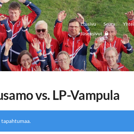
Etusivu
Seura
Yhte
Jäsensivut
usamo vs. LP-Vampula
ä tapahtumaa.