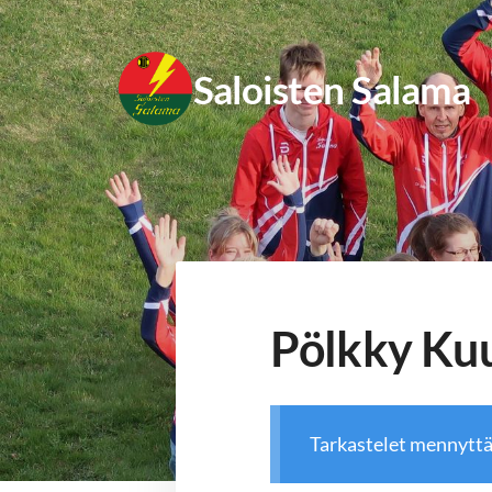
Siirry
sivun
Saloisten Salama
sisältöön
Pölkky Ku
Tarkastelet mennytt