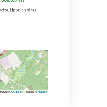
Facebookissa
velta. Lippujen hinta
tributors,
CC-BY-SA
, Imagery ©
Mapbox