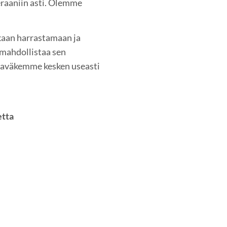
raaniin asti. Olemme
ukaan harrastamaan ja
 mahdollistaa sen
raväkemme kesken useasti
etta