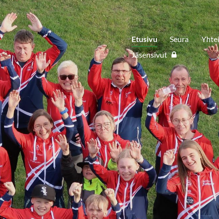
Etusivu
Seura
Yhte
Jäsensivut