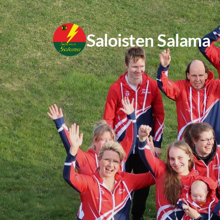
Siirry
sivun
Saloisten Salama
sisältöön