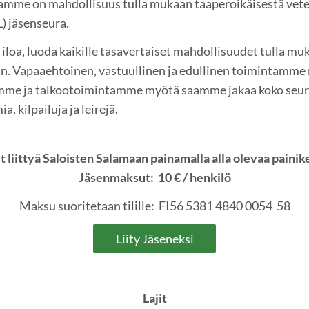
amme on mahdollisuus tulla mukaan taaperoikäisestä vete
L) jäsenseura.
loa, luoda kaikille tasavertaiset mahdollisuudet tulla m
an. Vapaaehtoinen, vastuullinen ja edullinen toimintamme
ytemme ja talkootoimintamme myötä saamme jakaa koko seu
, kilpailuja ja leirejä.
t liittyä Saloisten Salamaan painamalla alla olevaa painik
Jäsenmaksut: 10 € / henkilö
Maksu suoritetaan tilille: FI56 5381 4840 0054 58
Liity Jäseneksi
Lajit