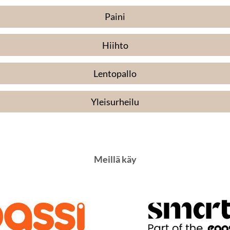
Paini
Hiihto
Lentopallo
Yleisurheilu
Meillä käy