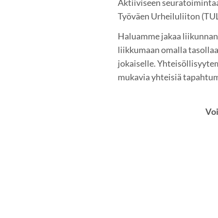
Aktiiviseen seuratoiminta
Työväen Urheiluliiton (TU
Haluamme jakaa liikunnan i
liikkumaan omalla tasolla
jokaiselle. Yhteisöllisy
mukavia yhteisiä tapahtumia
Voi