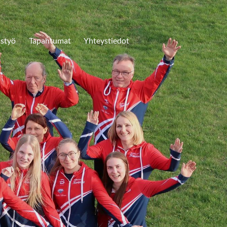
istyö
Tapahtumat
Yhteystiedot