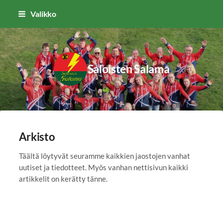
Siirry
Valikko
sivun
sisältöön
Saloisten Salama
Arkisto
Täältä löytyvät seuramme kaikkien jaostojen vanhat
uutiset ja tiedotteet. Myös vanhan nettisivun kaikki
artikkelit on kerätty tänne.