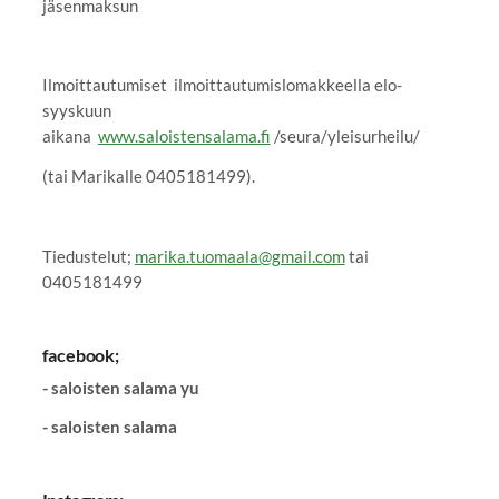
jäsenmaksun
Ilmoittautumiset ilmoittautumislomakkeella elo-
syyskuun
aikana
www.saloistensalama.fi
/seura/yleisurheilu/
(tai Marikalle 0405181499).
Tiedustelut;
marika.tuomaala@gmail.com
tai
0405181499
facebook;
- saloisten salama yu
- saloisten salama