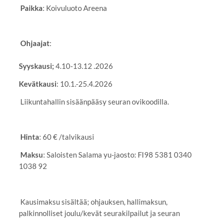
Paikka
: Koivuluoto Areena
Ohjaajat
:
Syyskausi;
4.10-13.12 .2026
Kevätkausi
: 10.1.-25.4.2026
Liikuntahallin sisäänpääsy seuran ovikoodilla.
Hinta
: 60 € /talvikausi
Maksu
: Saloisten Salama yu-jaosto: FI98 5381 0340
1038 92
Kausimaksu sisältää; ohjauksen, hallimaksun,
palkinnolliset joulu/kevät seurakilpailut ja seuran