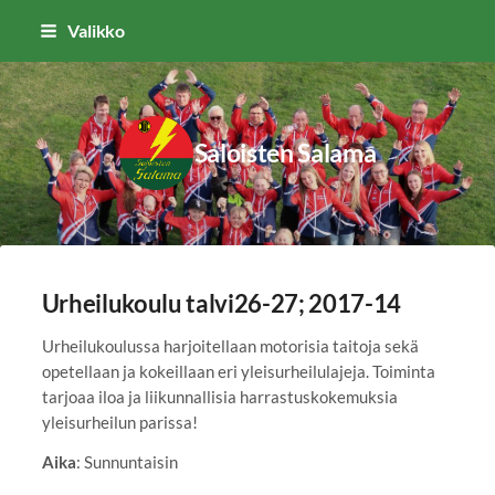
Siirry
Valikko
sivun
sisältöön
Saloisten Salama
Urheilukoulu talvi26-27; 2017-14
Urheilukoulussa harjoitellaan motorisia taitoja sekä
opetellaan ja kokeillaan eri yleisurheilulajeja. Toiminta
tarjoaa iloa ja liikunnallisia harrastuskokemuksia
yleisurheilun parissa!
Aika
: Sunnuntaisin