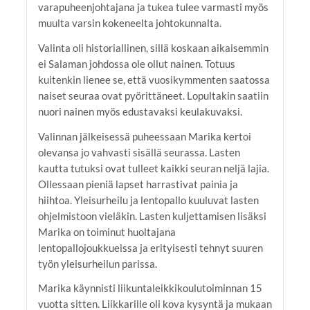
varapuheenjohtajana ja tukea tulee varmasti myös
muulta varsin kokeneelta johtokunnalta.
Valinta oli historiallinen, sillä koskaan aikaisemmin
ei Salaman johdossa ole ollut nainen. Totuus
kuitenkin lienee se, että vuosikymmenten saatossa
naiset seuraa ovat pyörittäneet. Lopultakin saatiin
nuori nainen myös edustavaksi keulakuvaksi.
Valinnan jälkeisessä puheessaan Marika kertoi
olevansa jo vahvasti sisällä seurassa. Lasten
kautta tutuksi ovat tulleet kaikki seuran neljä lajia.
Ollessaan pieniä lapset harrastivat painia ja
hiihtoa. Yleisurheilu ja lentopallo kuuluvat lasten
ohjelmistoon vieläkin. Lasten kuljettamisen lisäksi
Marika on toiminut huoltajana
lentopallojoukkueissa ja erityisesti tehnyt suuren
työn yleisurheilun parissa.
Marika käynnisti liikuntaleikkikoulutoiminnan 15
vuotta sitten. Liikkarille oli kova kysyntä ja mukaan