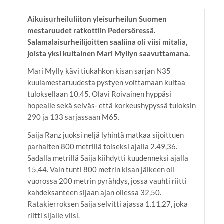
Aikuisurheiluliiton yleisurheilun Suomen
mestaruudet ratkottiin Pedersöressä.
Salamalaisurheilijoitten saaliina oli viisi mitalia,
joista yksi kultainen Mari Myllyn saavuttamana.
Mari Mylly kävi tiukahkon kisan sarjan N35
kuulamestaruudesta pystyen voittamaan kultaa
tuloksellaan 10.45. Olavi Roivainen hyppäsi
hopealle sekä seiväs- että korkeushypyssä tuloksin
290 ja 133 sarjassaan M65.
Saija Ranz juoksi neljä lyhintä matkaa sijoittuen
parhaiten 800 metrillä toiseksi ajalla 2.49,36.
Sadalla metrillä Saija kiihdytti kuudenneksi ajalla
15,44. Vain tunti 800 metrin kisan jälkeen oli
vuorossa 200 metrin pyrähdys, jossa vauhti riitti
kahdeksanteen sijaan ajan ollessa 32,50.
Ratakierroksen Saija selvitti ajassa 1.11,27, joka
riitti sijalle viisi.