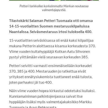
Petteri tarkkailee korkeimmalta Markun noutaessa
valmentajapystiä.
Tilastokärki Salaman Petteri Tuomaala otti omansa
14-15-vuotiaitten Suomen mestaruuskilpailuissa
Naantalissa. Seiväsmestaruus irtosi tuloksella 400.
15-vuotiaitten seiväskisassa oli enää kaksi kilpailijaa
mukana Petterin aloittaessa kisansa korkeudesta 370.
Viime vuoden kultahyppääjä Kotkan Aatu Sihvonen
pystyi ylittämään vielä seuraavan korkeuden 385.
Petteri selvitti varmasti ensimmäisellään korkeudet
370, 385 ja 400. Mestaruuden jo ratkettua eivät
yritykset ennätyslukemista tuottaneet enää tulosta,
joten parhaaksi jäi tuo 400.
Näin viime vuoden hopea kirkastui odotetuksi kullaksi.
Kunniamaininnan palkintojenjaossa saivat itse
hyppääjän lisäksi myös valmentajakaksikko Markku
Tuomaala ja Auvo Pehkoranta.