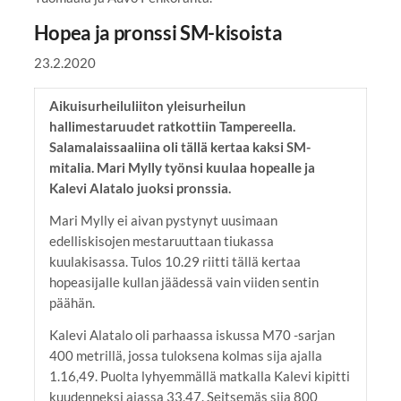
Hopea ja pronssi SM-kisoista
23.2.2020
Aikuisurheiluliiton yleisurheilun
hallimestaruudet ratkottiin Tampereella.
Salamalaissaaliina oli tällä kertaa kaksi SM-
mitalia. Mari Mylly työnsi kuulaa hopealle ja
Kalevi Alatalo juoksi pronssia.
Mari Mylly ei aivan pystynyt uusimaan
edelliskisojen mestaruuttaan tiukassa
kuulakisassa. Tulos 10.29 riitti tällä kertaa
hopeasijalle kullan jäädessä vain viiden sentin
päähän.
Kalevi Alatalo oli parhaassa iskussa M70 -sarjan
400 metrillä, jossa tuloksena kolmas sija ajalla
1.16,49. Puolta lyhyemmällä matkalla Kalevi kipitti
kuudenneksi ajassa 33,47. Seitsemäs sija 800