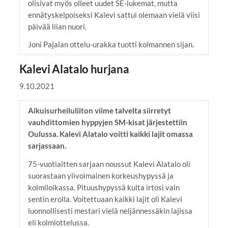
olisivat myös olleet uudet SE-lukemat, mutta
ennätyskelpoiseksi Kalevi sattui olemaan vielä viisi
päivää liian nuori.
Joni Pajalan ottelu-urakka tuotti kolmannen sijan.
Kalevi Alatalo hurjana
9.10.2021
Aikuisurheiluliiton viime talvelta siirretyt
vauhdittomien hyppyjen SM-kisat järjestettiin
Oulussa. Kalevi Alatalo voitti kaikki lajit omassa
sarjassaan.
75-vuotiaitten sarjaan noussut Kalevi Alatalo oli
suorastaan ylivoimainen korkeushypyssä ja
kolmiloikassa. Pituushypyssä kulta irtosi vain
sentin erolla. Voitettuaan kaikki lajit oli Kalevi
luonnollisesti mestari vielä neljännessäkin lajissa
eli kolmiottelussa.