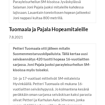
Parayleisurheilun SM-kisoissa Jyväskylässä
Salaman Joni Pajala juoksi mitaleille kahdessa
lajissaan. Lauantain tonnivitosen hopean jatkeeksi
Joni nappasi kultaa 800 metrillä.
Tuomaala ja Pajala Hopeamitaleille
7.8.2021
Petteri Tuomaala otti jälleen mitalin
Suomenmestaruuskilpailuista. Tällä kertaa uusi
seiväsennätys 420 tuotti hopeaa 16-vuotiaitten
sarjassa. Joni Pajala juoksi parayleisurheilun SM-
kisoissa myös toiseksi.
16- ja 17-vuotiaat mittelivät SM-mitaleista
Hyvinkäällä. Petteri Tuomaala oli mukana 16-
vuotiaitten seiväshypyssä. Jo kolmantena kesänä
peräkkäin oman sarjansa seiväskisan kaksi parasta
olivat Petteri ja Karhulan Aatu Sihvonen, jonka