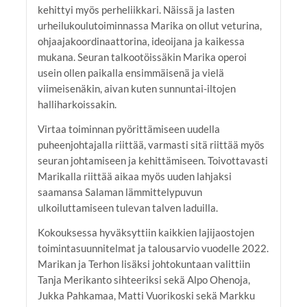
kehittyi myös perheliikkari. Näissä ja lasten
urheilukoulutoiminnassa Marika on ollut veturina,
ohjaajakoordinaattorina, ideoijana ja kaikessa
mukana. Seuran talkootöissäkin Marika operoi
usein ollen paikalla ensimmäisenä ja vielä
viimeisenäkin, aivan kuten sunnuntai-iltojen
halliharkoissakin.
Virtaa toiminnan pyörittämiseen uudella
puheenjohtajalla riittää, varmasti sitä riittää myös
seuran johtamiseen ja kehittämiseen. Toivottavasti
Marikalla riittää aikaa myös uuden lahjaksi
saamansa Salaman lämmittelypuvun
ulkoiluttamiseen tulevan talven laduilla.
Kokouksessa hyväksyttiin kaikkien lajijaostojen
toimintasuunnitelmat ja talousarvio vuodelle 2022.
Marikan ja Terhon lisäksi johtokuntaan valittiin
Tanja Merikanto sihteeriksi sekä Alpo Ohenoja,
Jukka Pahkamaa, Matti Vuorikoski sekä Markku