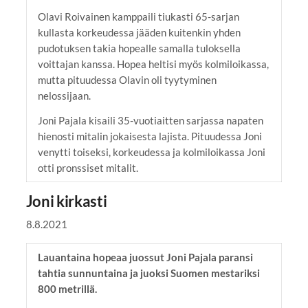
Olavi Roivainen kamppaili tiukasti 65-sarjan
kullasta korkeudessa jääden kuitenkin yhden
pudotuksen takia hopealle samalla tuloksella
voittajan kanssa. Hopea heltisi myös kolmiloikassa,
mutta pituudessa Olavin oli tyytyminen
nelossijaan.
Joni Pajala kisaili 35-vuotiaitten sarjassa napaten
hienosti mitalin jokaisesta lajista. Pituudessa Joni
venytti toiseksi, korkeudessa ja kolmiloikassa Joni
otti pronssiset mitalit.
Joni kirkasti
8.8.2021
Lauantaina hopeaa juossut Joni Pajala paransi
tahtia sunnuntaina ja juoksi Suomen mestariksi
800 metrillä.