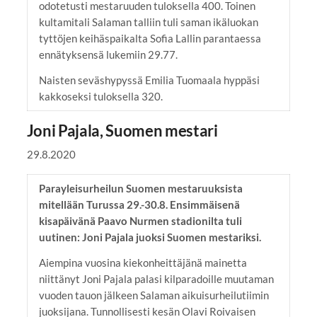
odotetusti mestaruuden tuloksella 400. Toinen
kultamitali Salaman talliin tuli saman ikäluokan
tyttöjen keihäspaikalta Sofia Lallin parantaessa
ennätyksensä lukemiin 29.77.
Naisten seväshypyssä Emilia Tuomaala hyppäsi
kakkoseksi tuloksella 320.
Joni Pajala, Suomen mestari
29.8.2020
Parayleisurheilun Suomen mestaruuksista
mitellään Turussa 29.-30.8. Ensimmäisenä
kisapäivänä Paavo Nurmen stadionilta tuli
uutinen: Joni Pajala juoksi Suomen mestariksi.
Aiempina vuosina kiekonheittäjänä mainetta
niittänyt Joni Pajala palasi kilparadoille muutaman
vuoden tauon jälkeen Salaman aikuisurheilutiimin
juoksijana. Tunnollisesti kesän Olavi Roivaisen