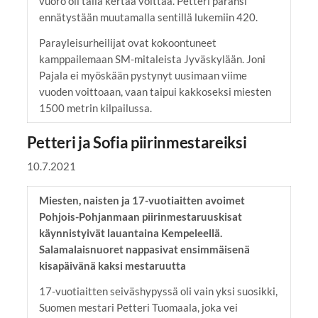
vuoro oli tällä kertaa voittaa. Petteri paransi
ennätystään muutamalla sentillä lukemiin 420.
Parayleisurheilijat ovat kokoontuneet
kamppailemaan SM-mitaleista Jyväskylään. Joni
Pajala ei myöskään pystynyt uusimaan viime
vuoden voittoaan, vaan taipui kakkoseksi miesten
1500 metrin kilpailussa.
Petteri ja Sofia piirinmestareiksi
10.7.2021
Miesten, naisten ja 17-vuotiaitten avoimet
Pohjois-Pohjanmaan piirinmestaruuskisat
käynnistyivät lauantaina Kempeleellä.
Salamalaisnuoret nappasivat ensimmäisenä
kisapäivänä kaksi mestaruutta
17-vuotiaitten seiväshypyssä oli vain yksi suosikki,
Suomen mestari Petteri Tuomaala, joka vei