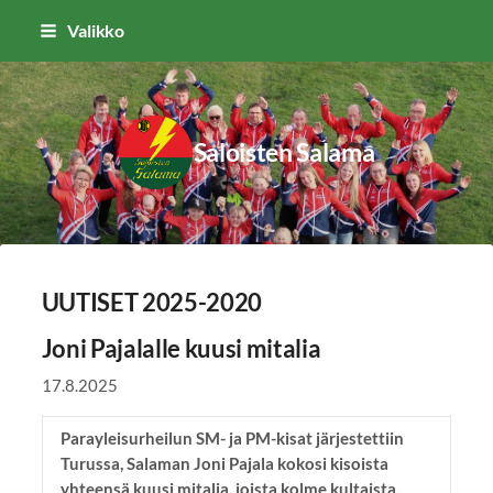
Siirry
Valikko
sivun
sisältöön
Saloisten Salama
UUTISET 2025-2020
Joni Pajalalle kuusi mitalia
17.8.2025
Parayleisurheilun SM- ja PM-kisat järjestettiin
Turussa, Salaman Joni Pajala kokosi kisoista
yhteensä kuusi mitalia, joista kolme kultaista.