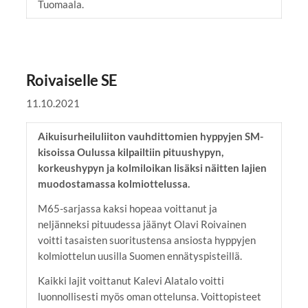
Tuomaala.
Roivaiselle SE
11.10.2021
Aikuisurheiluliiton vauhdittomien hyppyjen SM-
kisoissa Oulussa kilpailtiin pituushypyn,
korkeushypyn ja kolmiloikan lisäksi näitten lajien
muodostamassa kolmiottelussa.
M65-sarjassa kaksi hopeaa voittanut ja
neljänneksi pituudessa jäänyt Olavi Roivainen
voitti tasaisten suoritustensa ansiosta hyppyjen
kolmiottelun uusilla Suomen ennätyspisteillä.
Kaikki lajit voittanut Kalevi Alatalo voitti
luonnollisesti myös oman ottelunsa. Voittopisteet