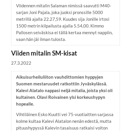
Viidennen mitalin Salaman nimissä saavutti M40-
sarjan Joni Pajala, joka juoksi pronssille 5000
metrillä ajalla 22.27,59. Kuudes sija Jonille irtosi
1500 metrin kilpailusta ajalla 5.54,00. Kimmo
Pallosen seiväskisa ei tällä kertaa mennyt nappiin,
vaan hän jäi ilman tulosta.
Viiden mitalin SM-kisat
27.3.2022
Aikuisurheiluliiton vauhdittomien hyppyjen
Suomen mestaruudet ratkottiin Jyväskylässä.
Kalevi Alatalo nappasi neljä mitalia, joista yksi oli
kultainen. Olavi Roivainen ylsi korkeushypyn
hopealle.
Vihtiläinen Esko Kuutti vei 75-vuotiaitten sarjassa
kolme kultaa Kalevi Alatalon nenän edestä, mutta
pituushypyssä Kalevin tasaisuus ratkaisi voiton