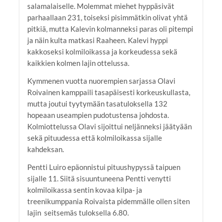
salamalaiselle. Molemmat miehet hyppäsivät
parhaallaan 231, toiseksi pisimmätkin olivat yhtä
pitkiä, mutta Kalevin kolmanneksi paras oli pitempi
ja näin kulta matkasi Raaheen. Kalevi hyppi
kakkoseksi kolmiloikassa ja korkeudessa sekä
kaikkien kolmen lajin ottelussa.
Kymmenen vuotta nuorempien sarjassa Olavi
Roivainen kamppaili tasapäisesti korkeuskullasta,
mutta joutui tyytymään tasatuloksella 132
hopeaan useampien pudotustensa johdosta.
Kolmiottelussa Olavi sijoittui neljänneksi jäätyään
sekä pituudessa että kolmiloikassa sijalle
kahdeksan.
Pentti Luiro epäonnistui pituushypyssä taipuen
sijalle 11. Siitä sisuuntuneena Pentti venytti
kolmiloikassa sentin kovaa kilpa- ja
treenikumppania Roivaista pidemmälle ollen siten
lajin seitsemäs tuloksella 6.80.