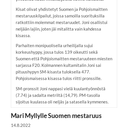
Kisat olivat yhdistetyt Suomen ja Pohjoismaitten
mestaruuskilpailut, joissa samoilla suorituksilla
ratkottiin molemmat mestaruudet. Joni osallistui
neljään lajiin, joten jäi mitalitta vain kahdessa
kisassa.
Parhaiten monipuolisella urheilijalla sujui
korkeushyppy, jossa tulos 139 oikeutti sekä
Suomen että Pohjoismaitten mestaruuteen miesten
sarjassa F20. Kolmannen kultamitalin Joni sai
pituushypyn SM-kisasta tuloksella 477.
Pohjoismaisessa kisassa tulos riitti pronssille.
SM-pronssit Joni nappasi vielä kuulantyönnöstä
(7.74) ja sadalta metriltä (14,79). PM-tasolla
sijoitus kuulassa oli neljäs ja satasella kymmenes.
Mari Myllylle Suomen mestaruus
14.8.2022