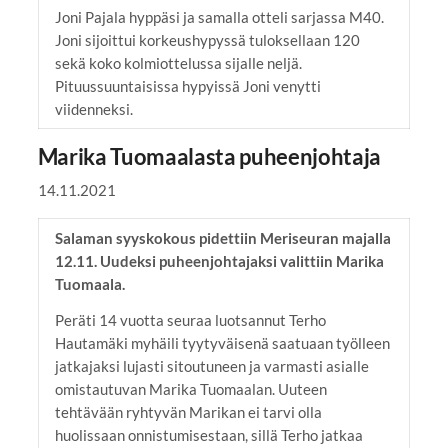
Joni Pajala hyppäsi ja samalla otteli sarjassa M40.
Joni sijoittui korkeushypyssä tuloksellaan 120
sekä koko kolmiottelussa sijalle neljä.
Pituussuuntaisissa hypyissä Joni venytti
viidenneksi.
Marika Tuomaalasta puheenjohtaja
14.11.2021
Salaman syyskokous pidettiin Meriseuran majalla
12.11. Uudeksi puheenjohtajaksi valittiin Marika
Tuomaala.
Peräti 14 vuotta seuraa luotsannut Terho
Hautamäki myhäili tyytyväisenä saatuaan työlleen
jatkajaksi lujasti sitoutuneen ja varmasti asialle
omistautuvan Marika Tuomaalan. Uuteen
tehtävään ryhtyvän Marikan ei tarvi olla
huolissaan onnistumisestaan, sillä Terho jatkaa